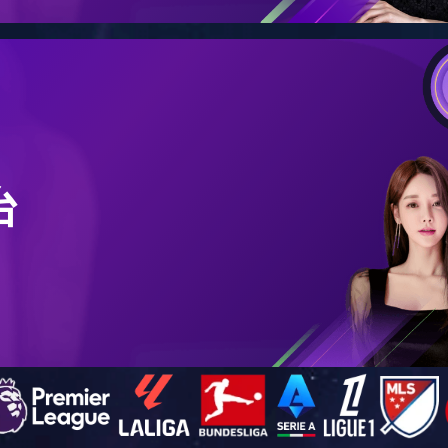
招标代理
工程监理
造价咨询
第三方工程
工程项目管理
project management