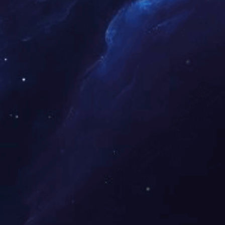
中心
加入九游·官方端网站
联系九游
态
人才理念
联系方式
态
员工风采
营销网络
示
社会招聘
合作伙伴
示
招标意向
例