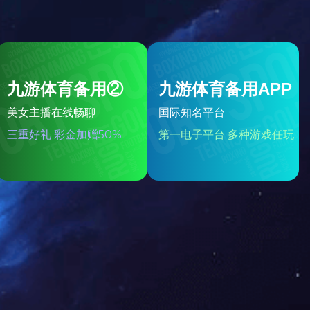
组织设计单位进行工程设计优化、技术经济方案比选并
竣工档案资料；