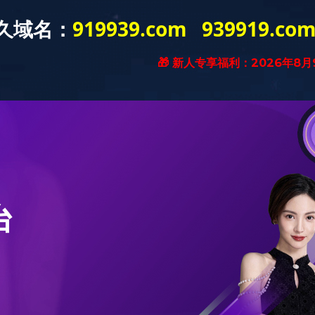
官方端网站
荣誉资质
Jiuyou 9（中国）
项目案例
新闻中心