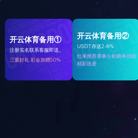
● 协助业主方进行项目前期策划，经济分析、专项评
● 协助业主方办理土地征用、规划许可等有关手续；
● 协助业主方提出工程设计要求、组织评审工程设
进行投资控制；
● 协助业主方组织工程监理、施工、设备材料采购招
● 协助业主方与工程项目总承包企业或施工企业及
● 协助业主方提出工程实施用款计划，进行工程竣
● 生产试运行及工程保修期管理，组织项目后评估；