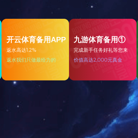
估与投资确定；
计方案、组织工程勘察设计招标、签订勘察设计合同并监督实施，
标；
建筑材料、设备、构配件供应等企业签订合同并监督实施；
工结算和工程决算，处理工程索赔，组织竣工验收，向业主方移交