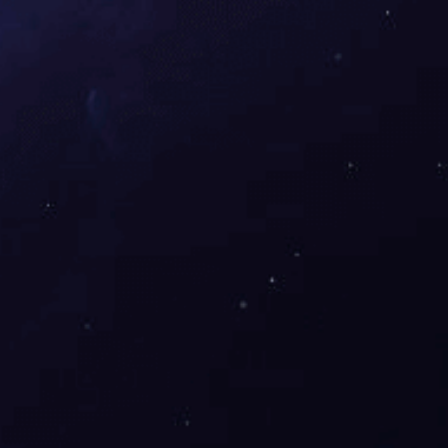
·官方端网站